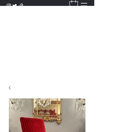
DANTAN
Bienvenue Dans Notre Galerie,
Découvrez Nos Antiquités et
Objets d'Art.