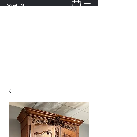
DANTAN
Bienvenue Dans Notre Galerie,
Découvrez Nos Antiquités et
Objets d'Art.