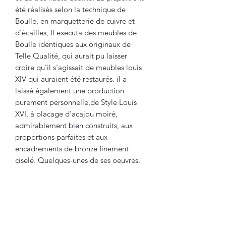
été réalisés selon la technique de
Boulle, en marquetterie de cuivre et
d'écailles, Il executa des meubles de
Boulle identiques aux originaux de
Telle Qualité, qui aurait pu laisser
croire qu'il s'agissait de meubles louis
XIV qui auraient été restaurés. il a
laissé également une production
purement personnelle,de Style Louis
XVI, à placage d'acajou moiré,
admirablement bien construits, aux
proportions parfaites et aux
encadrements de bronze finement
ciselé. Quelques-unes de ses oeuvres,
mais plus rares, ont été revêtues, de
bois de rose, de citronnier ou
d'amarante. Son atelier fut repris par
son fils Pierre-Etienne, puis par son
petit fils Levasseur Jeune, qui ,tous