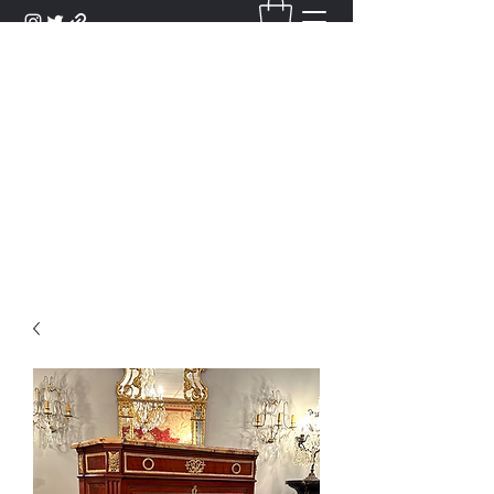
DANTAN
Bienvenue Dans Notre Galerie,
Découvrez Nos Antiquités et
Objets d'Art.