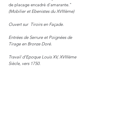
de placage encadré d'amarante."
(Mobilier et Ebenistes du XVIIIème)
Ouvert sur Tiroirs en Façade.
Entrées de Serrure et Poignées de
Tirage en Bronze Doré.
Travail d'Epoque Louis XV, XVIIIème
Siècle, vers 1750.
Dimensions :
Hauteur : 105 cm
Largeur : 77 cm
Profondeur : 42 cm