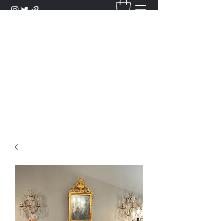
DANTAN
Bienvenue Dans Notre Galerie,
Découvrez Nos Antiquités et
Objets d'Art.