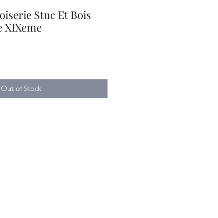
iserie Stuc Et Bois
e XIXeme
Out of Stock