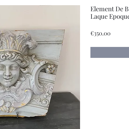
Element De Bo
Laque Epoqu
Price
€350.00