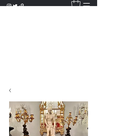
DANTAN
Bienvenue Dans Notre Galerie,
Découvrez Nos Antiquités et
Objets d'Art.