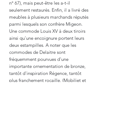
n° 67), mais peut-être les a-t-il
seulement restaurés. Enfin, il a livré des
meubles à plusieurs marchands réputés
parmi lesquels son confrère Migeon.
Une commode Louis XV à deux tiroirs
ainsi qu'une encoignure portent leurs
deux estampilles. A noter que les
commodes de Delaitre sont
fréquemment pourvues d'une
importante ornementation de bronze,
tantôt d'inspiration Régence, tantôt
plus franchement rocaille. (Mobiliet et
Ebénistes du xviiiè)
Travail d'Epoque Louis XV, Vers 1740,
XVIIIème Siècle.
Dimensions
: