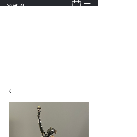
DANTAN
Bienvenue Dans Notre Galerie,
Découvrez Nos Antiquités et
Objets d'Art.