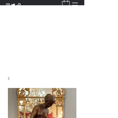
DANTAN
Bienvenue Dans Notre Galerie,
Découvrez Nos Antiquités et
Objets d'Art.