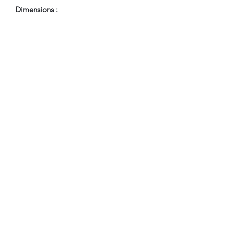
Dimensions
:
Hauteur : 86.5 cm
Largeur : 100 cm
Profondeur : 59 cm
En Bel Etat de Conservation.
CONDITIONS DE LIVRAISON