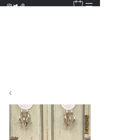
DANTAN
Bienvenue Dans Notre Galerie,
Découvrez Nos Antiquités et
Objets d'Art.