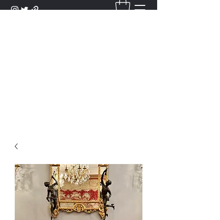
DANTAN
Bienvenue Dans Notre Galerie,
Découvrez Nos Antiquités et
Objets d'Art.