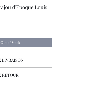
cajou d'Epoque Louis
Out of Stock
 LIVRAISON
orteur avec Assurance.
E RETOUR
sont à la Charge du Client.