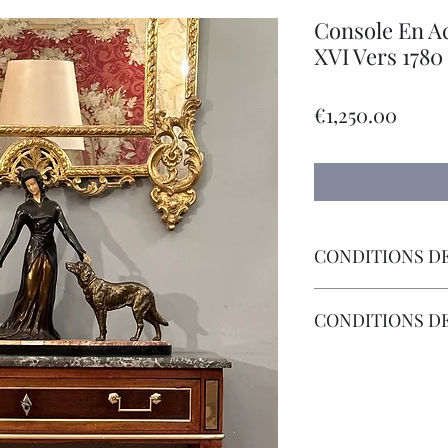
Console En A
XVI Vers 1780
Price
€1,250.00
CONDITIONS DE
Livraison Par Transp
CONDITIONS D
Les Frais de Retour 