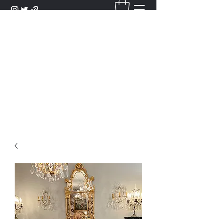
DANTAN
Bienvenue Dans Notre Galerie,
Découvrez Nos Antiquités et
Objets d'Art.