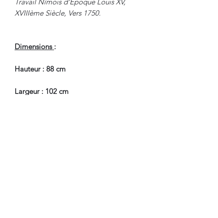
Travail Nîmois d'Epoque Louis XV,
XVIIIème Siècle, Vers 1750.
Dimensions
:
Hauteur : 88 cm
Largeur : 102 cm
Profondeur : 56 cm
En Bel Etat de Conservation.
Nous sommes à Votre Disposition,
pour toute information
complémentaire.