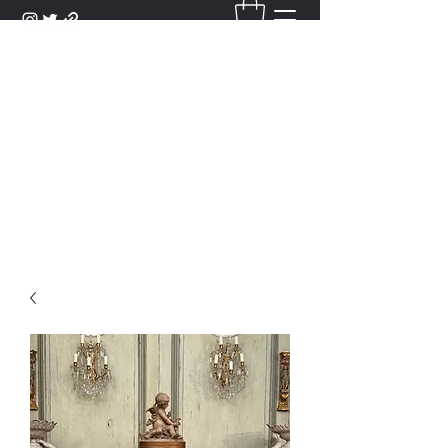
DANTAN
Bienvenue Dans Notre Galerie,
Découvrez Nos Antiquités et
Objets d'Art.