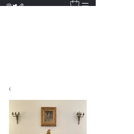
DANTAN
Bienvenue Dans Notre Galerie,
Découvrez Nos Antiquités et
Objets d'Art.