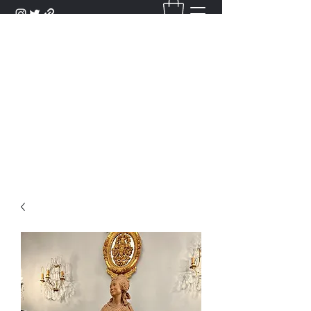
DANTAN
Bienvenue Dans Notre Galerie,
Découvrez Nos Antiquités et
Objets d'Art.