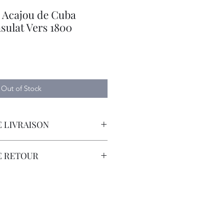
Acajou de Cuba
sulat Vers 1800
e
Out of Stock
 LIVRAISON
orteur avec Assurance.
E RETOUR
sont à la Charge du Client.