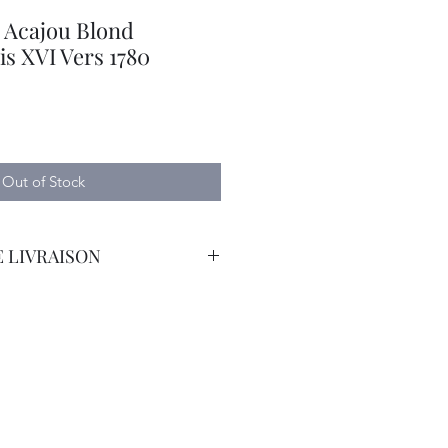
Acajou Blond
s XVI Vers 1780
Out of Stock
 LIVRAISON
orteur avec Assurance.