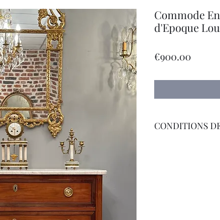
Commode En 
d'Epoque Loui
Price
€900.00
CONDITIONS DE
Livraison Par Transp