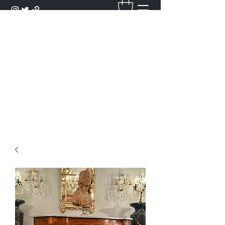
DANTAN
Bienvenue Dans Notre Galerie,
Découvrez Nos Antiquités et
Objets d'Art.