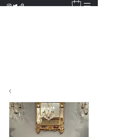
DANTAN
Bienvenue Dans Notre Galerie,
Découvrez Nos Antiquités et
Objets d'Art.