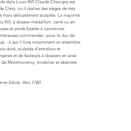
 de style Louis XVI.Claude Chevigny est
de Cléry, où il réalise des sièges de très
es mais délicatement sculptés. La majorité
is XVI, à dossier médaillon, carré ou en
uses et pieds fuselés à cannelures
ombreuses commandes : pour le duc de
p - à qui il livre notamment un ensemble
s doré, sculptés d’entrelacs et
gères et de fauteuils à dossiers en anse
uc de Montmorency. (mobilier et ébéniste
ème Siècle, Vers 1780.