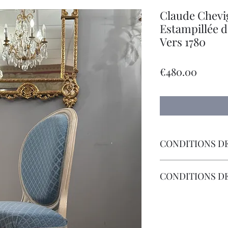
Claude Chevig
Estampillée 
Vers 1780
Price
€480.00
CONDITIONS DE
Livraison Par Transp
CONDITIONS D
Les Frais de Retour 