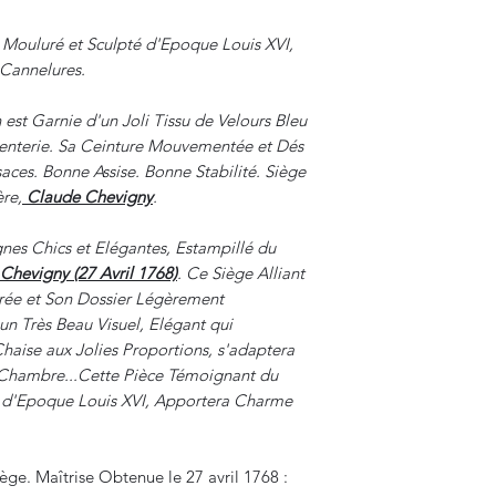
 Mouluré et Sculpté d'Epoque Louis XVI,
 Cannelures.
est Garnie d'un Joli Tissu de Velours Bleu
menterie. Sa Ceinture Mouvementée et Dés
es. Bonne Assise. Bonne Stabilité. Siège
ère,
Claude Chevigny
.
gnes Chics et Elégantes, Estampillé du
Chevigny (27 Avril 1768)
. Ce Siège Alliant
rée et Son Dossier Légèrement
n Très Beau Visuel, Elégant qui
Chaise aux Jolies Proportions, s'adaptera
 Chambre...Cette Pièce Témoignant du
s d'Epoque Louis XVI, Apportera Charme
ège. Maîtrise Obtenue le 27 avril 1768 :