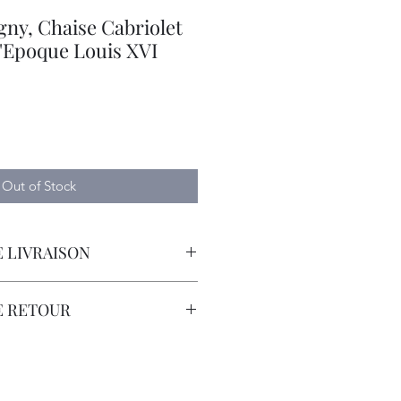
ny, Chaise Cabriolet
d'Epoque Louis XVI
Out of Stock
 LIVRAISON
orteur avec Assurance.
E RETOUR
sont à la Charge du Client.