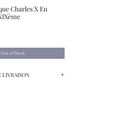
que Charles X En
 XIXème
Out of Stock
 LIVRAISON
orteur avec Assurance.