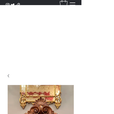
DANTAN
Bienvenue Dans Notre Galerie,
Découvrez Nos Antiquités et
Objets d'Art.