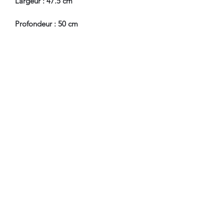
Largeur : 47.5 cm
Profondeur : 50 cm
Hauteur Assise : 43.5 cm
En Bel Etat de Conservation.
Nous sommes à Votre Disposition,
pour toute information
complémentaire.
WWW.DANTAN.STORE
CONDITIONS DE LIVRAISON