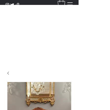
DANTAN
Bienvenue Dans Notre Galerie,
Découvrez Nos Antiquités et
Objets d'Art.