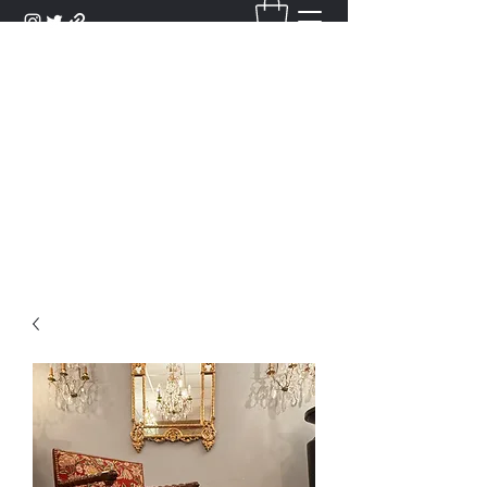
DANTAN
Bienvenue Dans Notre Galerie,
Découvrez Nos Antiquités et
Objets d'Art.