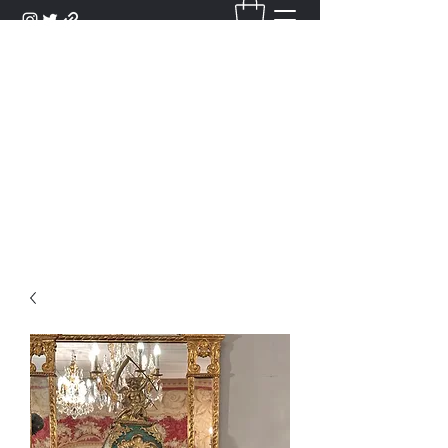
DANTAN
Bienvenue Dans Notre Galerie,
Découvrez Nos Antiquités et
Objets d'Art.