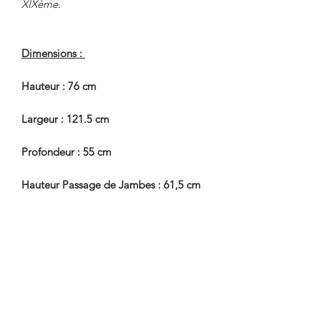
XIXème.
Dimensions :
Hauteur : 76 cm
Largeur : 121.5 cm
Profondeur : 55 cm
Hauteur Passage de Jambes : 61,5 cm
En Bel Etat de Conservation.
Pour tous renseignements, nous
contacter.