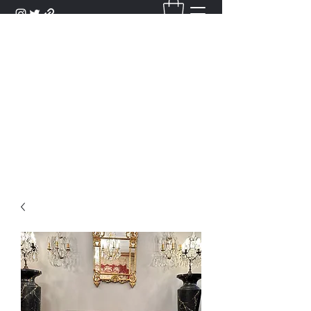
DANTAN
Bienvenue Dans Notre Galerie,
Découvrez Nos Antiquités et
Objets d'Art.