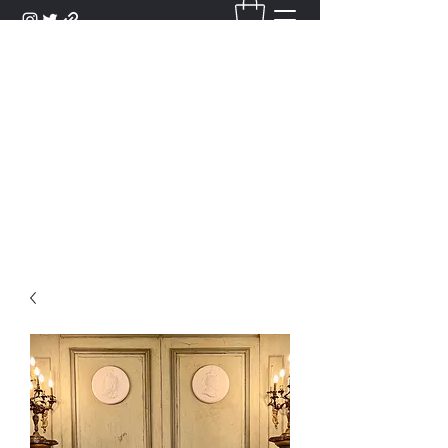
DANTAN
Bienvenue Dans Notre Galerie,
Découvrez Nos Antiquités et
Objets d'Art.