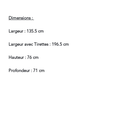
Dimensions :
Largeur : 135.5 cm
Largeur avec Tirettes : 196.5 cm
Hauteur : 76 cm
Profondeur : 71 cm
En Très Bel Etat de Conservation.
Pour tous renseignements, nous
contacter.