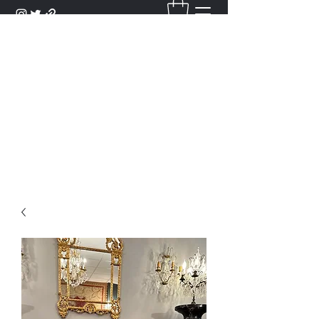
DANTAN
Bienvenue Dans Notre Galerie,
Découvrez Nos Antiquités et
Objets d'Art.