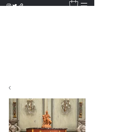
DANTAN
Bienvenue Dans Notre Galerie,
Découvrez Nos Antiquités et
Objets d'Art.