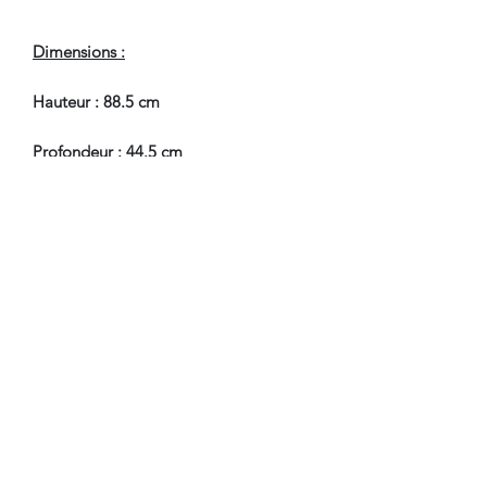
Dimensions :
Hauteur : 88.5 cm
Profondeur : 44.5 cm
Largeur : 98.5 cm
En Bel Etat de Conservation.
Nous sommes à Votre Disposition,
pour toute information
complémentaire.
WWW.DANTAN.STORE