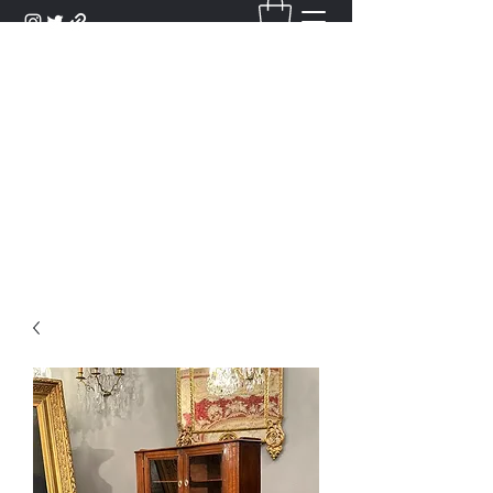
DANTAN
Bienvenue Dans Notre Galerie,
Découvrez Nos Antiquités et
Objets d'Art.