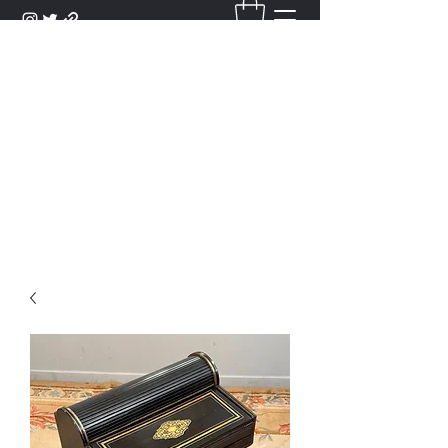
DANTAN
Bienvenue Dans Notre Galerie,
Découvrez Nos Antiquités et
Objets d'Art.