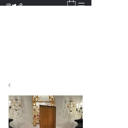
DANTAN
Bienvenue Dans Notre Galerie,
Découvrez Nos Antiquités et
Objets d'Art.