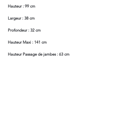
Hauteur : 99 cm
Largeur : 38 cm
Profondeur : 32 cm
Hauteur Maxi : 141 cm
Hauteur Passage de jambes : 63 cm
En Bel Etat de Conservation, à
souligner, tissu auréolé.
Nous sommes à Votre Disposition,
pour toute information