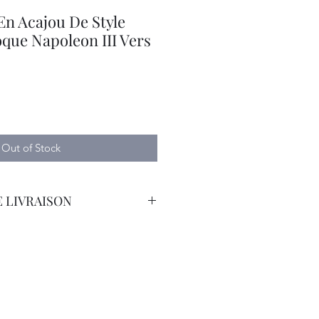
En Acajou De Style
que Napoleon III Vers
Out of Stock
 LIVRAISON
orteur Avec Assurance.