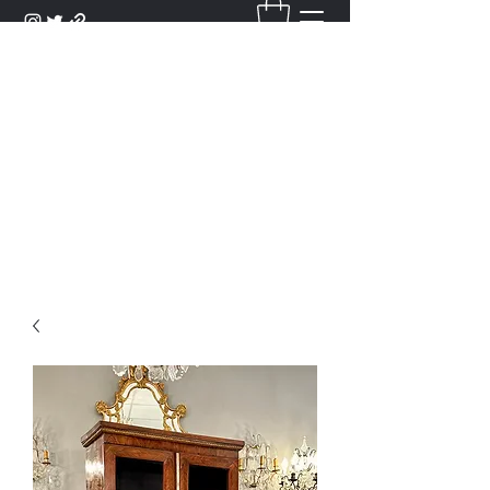
DANTAN
Bienvenue Dans Notre Galerie,
Découvrez Nos Antiquités et
Objets d'Art.