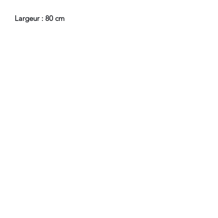
Largeur : 80 cm
Profondeur : 31 cm
En Bel Etat de Conservation.
Nous sommes à Votre Disposition,
pour toute information
complémentaire.
WWW.DANTAN.STORE
CONDITIONS DE LIVRAISON
Livraison Par Transporteur avec