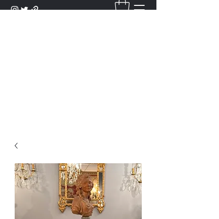
DANTAN
Bienvenue Dans Notre Galerie,
Découvrez Nos Antiquités et
Objets d'Art.