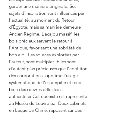
garder une manière originale. Ses
sujets d’inspiration sont influencés par
l’actualité, au moment du Retour
d’Égypte, mais sa manière demeure
Ancien Régime. L’acajou massif, les
bois précieux servent le retour à
l’Antique, favorisant une sobriété de
bon aloi. Les sources explorées par
l’auteur, sont multiples. Elles sont
d’autant plus précieuses que l’abolition
des corporations supprime l’usage
systématique de l’estampille et rend
bien des œuvres difficiles à
authentifier.Cet ébéniste est représenté
au Musée du Louvre par Deux cabinets
en Laque de Chine, reposant sur des
socles d'Ebène ornés de bronzes à
Palmettes."(Molitor, Ébéniste de Louis
XVI à Louis XVIII)