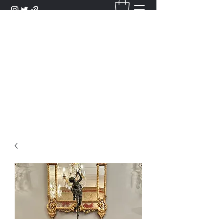
DANTAN
Bienvenue Dans Notre Galerie,
Découvrez Nos Antiquités et
Objets d'Art.