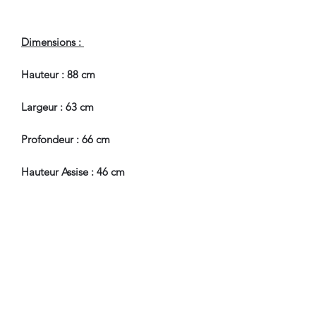
Dimensions :
Hauteur : 88 cm
Largeur : 63 cm
Profondeur : 66 cm
Hauteur Assise : 46 cm
En Bel Etat de Conservation.
Nous sommes à Votre Disposition,
pour toute information
complémentaire.