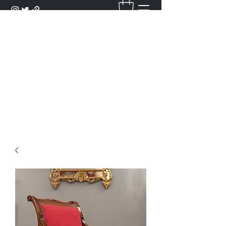
DANTAN
Bienvenue Dans Notre Galerie,
Découvrez Nos Antiquités et
Objets d'Art.