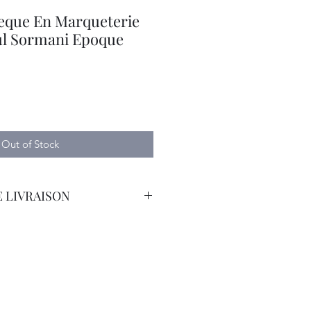
heque En Marqueterie
ul Sormani Epoque
Out of Stock
 LIVRAISON
orteur avec Assurance. Tarif
emande.