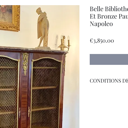
Belle Bibliot
Et Bronze Pa
Napoleo
Price
€3,850.00
CONDITIONS DE
Livraison par Transp
International sur D