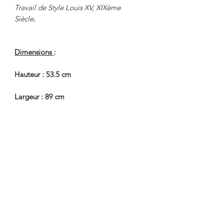
Travail de Style Louis XV, XIXème
Siècle
.
Dimensions
:
Hauteur : 53.5 cm
Largeur : 89 cm
Profondeur : 43 cm
En Bel Etat de Conservation.
Nous sommes à Votre Disposition,
pour toute information