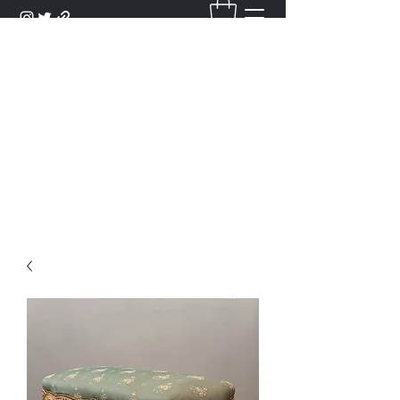
DANTAN
Bienvenue Dans Notre Galerie,
Découvrez Nos Antiquités et
Objets d'Art.