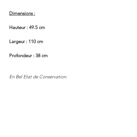
Dimensions :
Hauteur : 49.5 cm
Largeur : 110 cm
Profondeur : 38 cm
En Bel Etat de Conservation.
Nous sommes à Votre Disposition,
pour toute information
complémentaire.
WWW.DANTAN.STORE