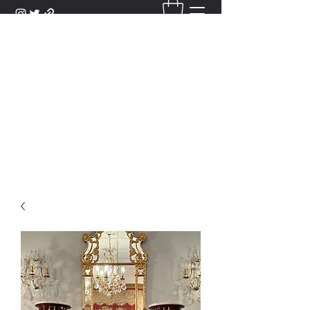
DANTAN
Bienvenue Dans Notre Galerie,
Découvrez Nos Antiquités et
Objets d'Art.