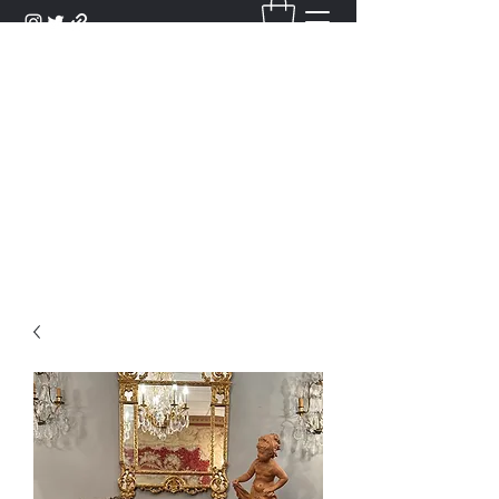
DANTAN
Bienvenue Dans Notre Galerie,
Découvrez Nos Antiquités et
Objets d'Art.