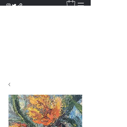
DANTAN
Bienvenue Dans Notre Galerie,
Découvrez Nos Antiquités et
Objets d'Art.