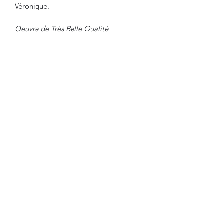
Véronique.
Oeuvre de Très Belle Qualité
d'Exécution, Encadrée.
Travail du XXème Siècle.
Dimensions :
Peinture : 25.5 cm x 33.5 cm
Cadre : 39 cm x 47 cm
En Bel Etat de Conservation.
Nous sommes à Votre Disposition,