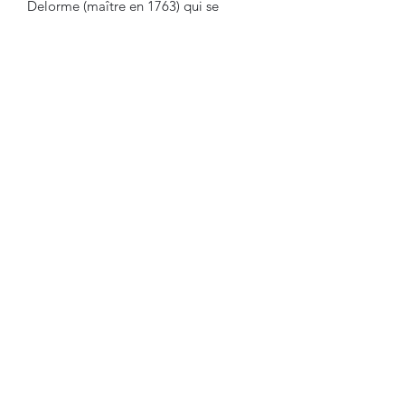
Delorme (maître en 1763) qui se
spécialise dans la restauration et la
revente de meubles de boulle et le
second Alexis (maître en 1772) qui se
consacre au commerce de meubles rue
Saint-Denis.
Travail d'Epoque Louis XVI, XVIIIème,
Vers 1780.
Dimensions
:
Hauteur : 140 cm
Largeur : 81 cm
Profondeur : 39.5 cm