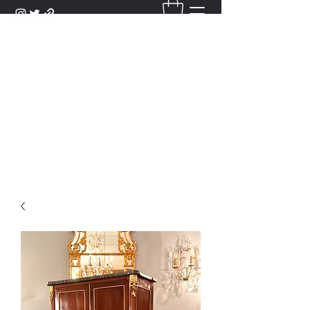
DANTAN
Bienvenue Dans Notre Galerie,
Découvrez Nos Antiquités et
Objets d'Art.