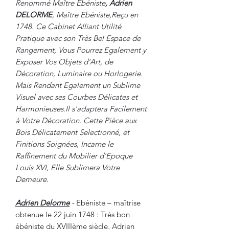
Renommé Maître Ebéniste
, A
drien
DELORME
, Maître Ebéniste,Reçu en
1748. Ce Cabinet Alliant Utilité
Pratique avec son Très Bel Espace de
Rangement, Vous Pourrez Egalement y
Exposer Vos Objets d'Art, de
Décoration, Luminaire ou Horlogerie.
Mais Rendant Egalement un Sublime
Visuel avec ses Courbes Délicates et
Harmonieuses.Il s'adaptera Facilement
à Votre Décoration. Cette Pièce aux
Bois Délicatement Selectionné, et
Finitions Soignées, Incarne le
Raffinement du Mobilier d'Epoque
Louis XVI, Elle Sublimera Votre
Demeure.
Adrien Delorme
-
Ebéniste – maîtrise
obtenue le 22 juin 1748 : Très bon
ébéniste du XVIIIème siècle, Adrien